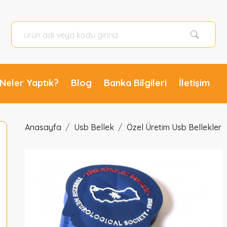
i Derneği Usb Bellek Promosyon Ürünleri Ankara Promosyon Türk Nöroloji Derneği Usb Bellek USR-416 logo baskılı Türk Nöroloji Derneği Usb Bellek özellikleri fiyatları modelleri için arayınız. Promosyon Ürünleri Ankara baskılı çeşitleri fiyatı modelleri resimleri fiyatları ve
Neler Yaptık?
Blog
Banka Bilgileri
İletişim
Anasayfa
Usb Bellek
Özel Üretim Usb Bellekler